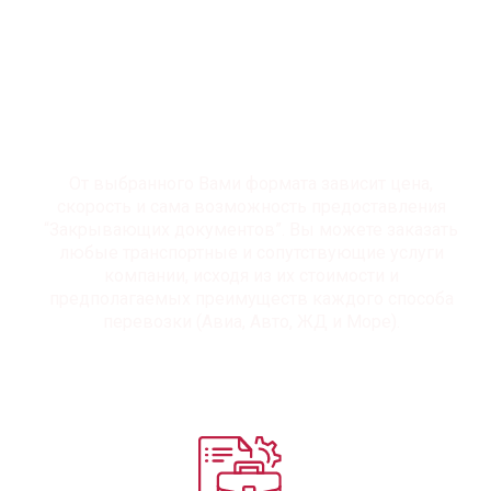
концептуальных способа
организации доставки
От выбранного Вами формата зависит цена,
скорость и сама возможность предоставления
“Закрывающих документов”. Вы можете заказать
любые транспортные и сопутствующие услуги
компании, исходя из их стоимости и
предполагаемых преимуществ каждого способа
перевозки (Авиа, Авто, ЖД и Море).