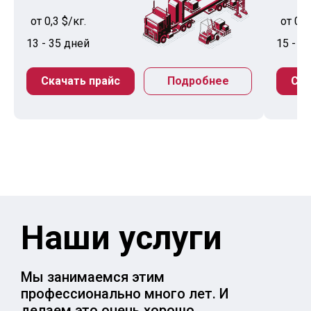
от 0,3 $/кг.
от 0,5
13 - 35 дней
15 - 3
Скачать прайс
Подробнее
Ска
Наши услуги
Мы занимаемся этим
профессионально много лет. И
делаем это очень хорошо