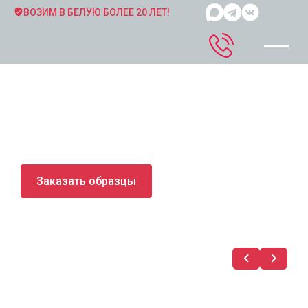
ВОЗИМ В БЕЛУЮ БОЛЕЕ 20 ЛЕТ!
ДОСТАВКА ОБРАЗЦОВ ДЛЯ
С
СЕРТИФИКАЦИИ
П
Стоимость от 300 $
Ра
к
Заказать образцы
Без учета таможенного оформления
Де
се