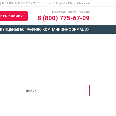
$ 87.11Р
€ 100.64Р
¥ 12.91Р
c 7:00 до 19:00 по Москве
Бесплатный по России
ать звонок
8 (800) 775-67-09
ЫКУП
ЦЕНЫ
ГЕОГРАФИЯ
О КОМПАНИИ
ИНФОРМАЦИЯ