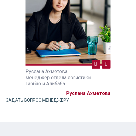
Руслана Ахметова
Руслана А
ики
менеджер отдела логистики
менеджер 
Таобао и Алибаба
Таобао и А
а Ахметова
Руслана Ахметова
ЗАДАТЬ ВОПРОС МЕНЕДЖЕРУ