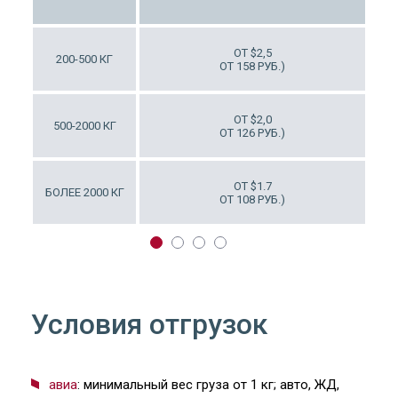
ОТ $7
ОТ $2,5
200-500 КГ
Т 441 РУБ.)
ОТ 158 РУБ.)
ОТ $6
ОТ $2,0
500-2000 КГ
Т 378 РУБ.)
ОТ 126 РУБ.)
ОТ $6
ОТ $1.7
БОЛЕЕ 2000 КГ
Т 378 РУБ.)
ОТ 108 РУБ.)
Условия отгрузок
авиа
: минимальный вес груза от 1 кг; авто, ЖД,