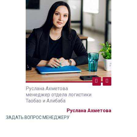
Руслана Ахметова
Руслана А
ики
менеджер отдела логистики
менеджер 
Таобао и Алибаба
Таобао и А
а Ахметова
Руслана Ахметова
ЗАДАТЬ ВОПРОС МЕНЕДЖЕРУ