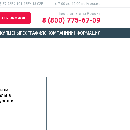
$ 87.92Р
€ 101.48Р
¥ 13.02Р
c 7:00 до 19:00 по Москве
Бесплатный по России
ать звонок
8 (800) 775-67-09
ЫКУП
ЦЕНЫ
ГЕОГРАФИЯ
О КОМПАНИИ
ИНФОРМАЦИЯ
 нам
алы в
узов и