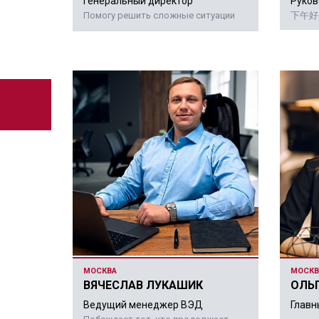
Генеральный директор
Руков
Помогу решить сложные ситуации
下午好
МОСКВА
МОСКВ
ВЯЧЕСЛАВ ЛУКАШИК
ОЛЬ
Ведущий менеджер ВЭД
Главн