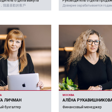
одитель отдела выкупа
Руководитель отдела прода
，我最喜歡的客戶
Доверие зарабатывается годам
А
МОСКВА
ГА ЛИЧМАН
АЛЁНА РУКАВИШНИКОВ
ый бухгалтер
Финансовый менеджер