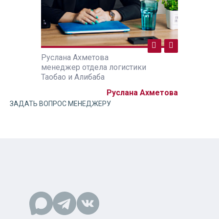
Руслана Ахметова
Руслана А
ики
менеджер отдела логистики
менеджер 
Таобао и Алибаба
Таобао и А
а Ахметова
Руслана Ахметова
ЗАДАТЬ ВОПРОС МЕНЕДЖЕРУ