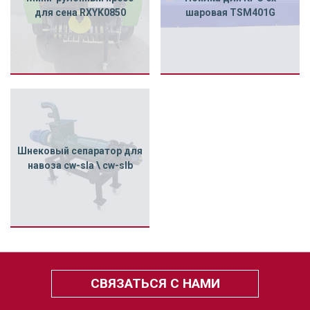
для сена RXYK0850
шаровая TSM401G
Шнековый сепаратор для
навоза cw-sla \ cw-slb
СВЯЗАТЬСЯ С НАМИ