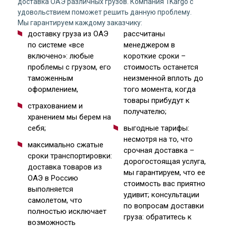
доставка ОАЭ различных грузов. Компания 1Kargo с
удовольствием поможет решить данную проблему.
Мы гарантируем каждому заказчику:
доставку груза из ОАЭ
рассчитаны
по системе «все
менеджером в
включено»: любые
короткие сроки –
проблемы с грузом, его
стоимость останется
таможенным
неизменной вплоть до
оформлением,
того момента, когда
товары прибудут к
страхованием и
получателю;
хранением мы берем на
себя;
выгодные тарифы:
несмотря на то, что
максимально сжатые
срочная доставка –
сроки транспортировки:
дорогостоящая услуга,
доставка товаров из
мы гарантируем, что ее
ОАЭ в Россию
стоимость вас приятно
выполняется
удивит; консультации
самолетом, что
по вопросам доставки
полностью исключает
груза: обратитесь к
возможность