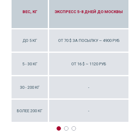
СТЬ ОТ 170 КГ/КУБ ДО
АВИ
ВЕС, КГ
ЭКСПРЕСС 5-8 ДНЕЙ ДО МОСКВЫ
МОСКВЫ
-
ДО 5 КГ
ОТ 70 $ ЗА ПОСЫЛКУ ~ 4900 РУБ
-
5 - 30 КГ
ОТ 16 $ ~ 1120 РУБ
0 $ ~ 700 РУБ
30 - 200 КГ
-
9 $ ~ 630 РУБ
БОЛЕЕ 200 КГ
-