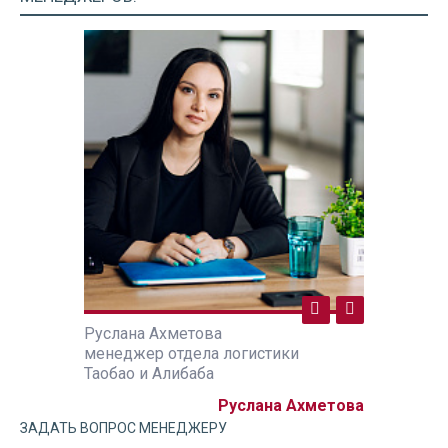
Руслана Ахметова
Руслана А
ики
менеджер отдела логистики
менеджер 
Таобао и Алибаба
Таобао и А
а Ахметова
Руслана Ахметова
ЗАДАТЬ ВОПРОС МЕНЕДЖЕРУ