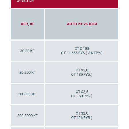
очистки
А 9-12 ДНЕЙ
ВЕС, КГ
АВТО 23-26 ДНЯ
ОТ $12
ОТ $ 185
30-80 КГ
Т 756 РУБ.)
ОТ 11 655 РУБ.) ЗА ГРУЗ
ОТ $9
ОТ $3,0
80-200 КГ
Т 567 РУБ.)
ОТ 189 РУБ.)
ОТ $6
ОТ $2,5
200-500 КГ
Т 378 РУБ.)
ОТ 158 РУБ.)
ОТ $6
ОТ $2,0
500-2000 КГ
Т 378 РУБ.)
ОТ 126 РУБ.)