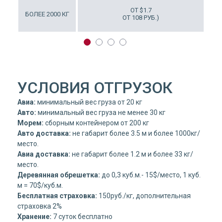
ОТ $6
ОТ $1.7
БОЛЕЕ 2000 КГ
Т 378 РУБ.)
ОТ 108 РУБ.)
УСЛОВИЯ ОТГРУЗОК
Авиа:
минимальный вес груза от 20 кг
Авто:
минимальный вес груза не менее 30 кг
Морем:
сборным контейнером от 200 кг
Авто доставка:
не габарит более 3.5 м и более 1000кг/
место.
Авиа доставка:
не габарит более 1.2 м и более 33 кг/
место.
Деревянная обрешетка:
до 0,3 куб.м.- 15$/место, 1 куб.
м = 70$/куб.м.
Бесплатная страховка:
150руб./кг, дополнительная
страховка 2%
Хранение:
7 суток бесплатно