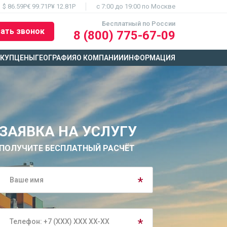
$ 86.59Р
€ 99.71Р
¥ 12.81Р
c 7:00 до 19:00 по Москве
Бесплатный по России
ать звонок
8 (800) 775-67-09
ЫКУП
ЦЕНЫ
ГЕОГРАФИЯ
О КОМПАНИИ
ИНФОРМАЦИЯ
ЗАЯВКА НА УСЛУГУ
ПОЛУЧИТЕ БЕСПЛАТНЫЙ РАСЧЁТ