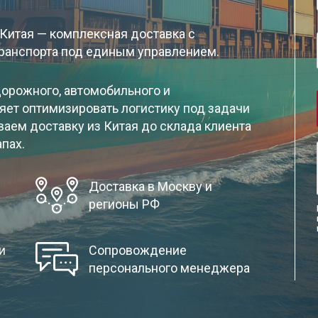
Китая — комплексная доставка с
ранспорта под единым управлением.
орожного, автомобильного и
яет оптимизировать логистику под задачи
ваем доставку из Китая до склада клиента
апах.
Доставка в Москву и
регионы РФ
и
Сопровождение
персонального менеджера