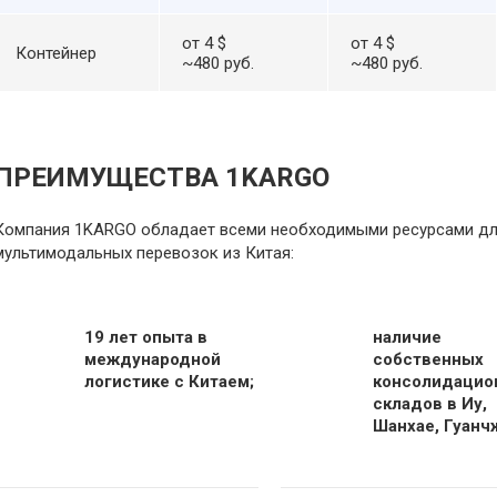
от 4 $
от 4 $
Контейнер
~480 руб.
~480 руб.
ПРЕИМУЩЕСТВА 1KARGO
Компания 1KARGO обладает всеми необходимыми ресурсами дл
мультимодальных перевозок из Китая:
19 лет опыта в
наличие
международной
собственных
логистике с Китаем;
консолидацио
складов в Иу,
Шанхае, Гуанч