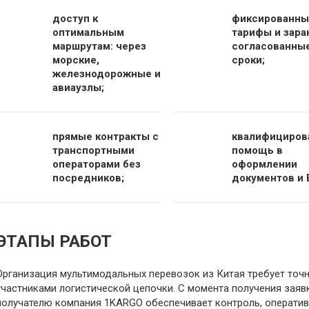
доступ к
фиксированны
оптимальным
тарифы и зара
маршрутам: через
согласованны
морские,
сроки;
железнодорожные и
авиаузлы;
прямые контракты с
квалифициров
транспортными
помощь в
операторами без
оформлении
посредников;
документов и 
ЭТАПЫ РАБОТ
Организация мультимодальных перевозок из Китая требует точ
участниками логистической цепочки. С момента получения заяв
получателю компания 1KARGO обеспечивает контроль, оператив