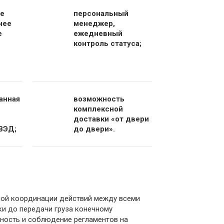
е
персональный
нее
менеджер,
е
ежедневный
контроль статуса;
анная
возможность
комплексной
доставки «от двери
ВЭД;
до двери».
ной координации действий между всеми
ки до передачи груза конечному
ность и соблюдение регламентов на