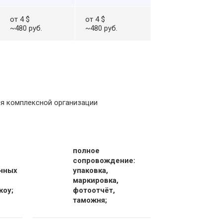
от 4 $
от 4 $
~480 руб.
~480 руб.
я комплексной организации
полное
сопровождение:
нных
упаковка,
маркировка,
жоу;
фотоотчёт,
таможня;