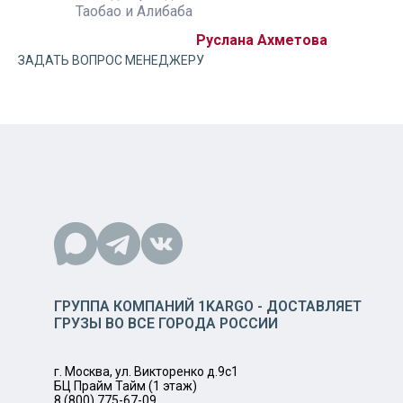
Таобао и Алибаба
Таобао и А
а Ахметова
Руслана Ахметова
ЗАДАТЬ ВОПРОС МЕНЕДЖЕРУ
ГРУППА КОМПАНИЙ 1KARGO - ДОСТАВЛЯЕТ
ГРУЗЫ ВО ВСЕ ГОРОДА РОССИИ
г. Москва, ул. Викторенко д.9с1
БЦ Прайм Тайм (1 этаж)
8 (800) 775-67-09