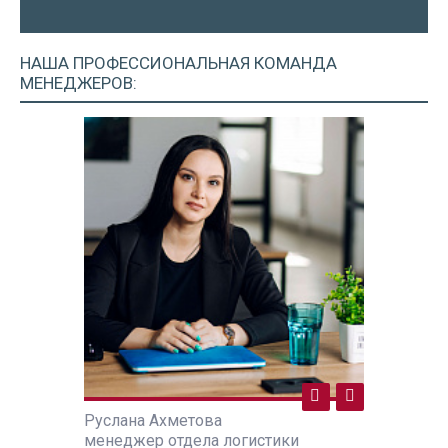
НАША ПРОФЕССИОНАЛЬНАЯ
КОМАНДА
МЕНЕДЖЕРОВ:
Руслана Ахметова
Руслана А
ики
менеджер отдела логистики
менеджер 