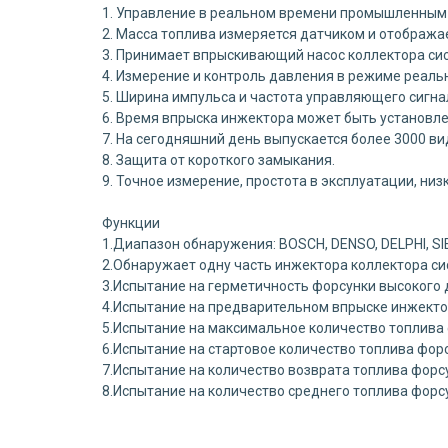
1. Управление в реальном времени промышленным 
2. Масса топлива измеряется датчиком и отобража
3. Принимает впрыскивающий насос коллектора си
4. Измерение и контроль давления в режиме реаль
5. Ширина импульса и частота управляющего сигна
6. Время впрыска инжектора может быть установл
7. На сегодняшний день выпускается более 3000 видо
8. Защита от короткого замыкания.
9. Точное измерение, простота в эксплуатации, ни
Функции
1.Диапазон обнаружения: BOSCH, DENSO, DELPHI, S
2.Обнаружает одну часть инжектора коллектора си
3.Испытание на герметичность форсунки высокого 
4.Испытание на предварительном впрыске инжекто
5.Испытание на максимальное количество топлива
6.Испытание на стартовое количество топлива фор
7.Испытание на количество возврата топлива форс
8.Испытание на количество среднего топлива форс