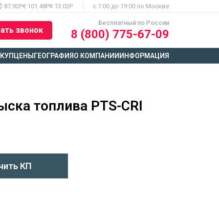
$ 87.92Р
€ 101.48Р
¥ 13.02Р
c 7:00 до 19:00 по Москве
Бесплатный по России
ать звонок
8 (800) 775-67-09
ЫКУП
ЦЕНЫ
ГЕОГРАФИЯ
О КОМПАНИИ
ИНФОРМАЦИЯ
ыска топлива PTS-CRI
чить КП