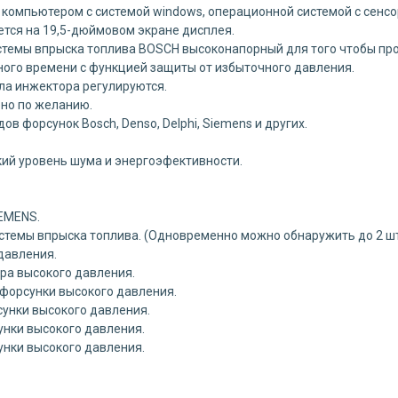
компьютером с системой windows, операционной системой с сенс
ется на 19,5-дюймовом экране дисплея.
стемы впрыска топлива BOSCH высоконапорный для того чтобы пр
ного времени с функцией защиты от избыточного давления.
ла инжектора регулируются.
ено по желанию.
в форсунок Bosch, Denso, Delphi, Siemens и других.
зкий уровень шума и энергоэфективности.
IEMENS.
стемы впрыска топлива. (Одновременно можно обнаружить до 2 шт
давления.
ра высокого давления.
 форсунки высокого давления.
сунки высокого давления.
унки высокого давления.
унки высокого давления.