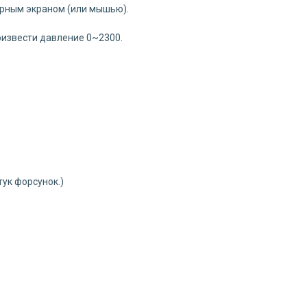
орным экраном (или мышью).
оизвести давление 0~2300.
ук форсунок.)