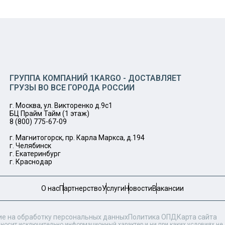
ГРУППА КОМПАНИЙ 1KARGO - ДОСТАВЛЯЕТ
ГРУЗЫ ВО ВСЕ ГОРОДА РОССИИ
г. Москва, ул. Викторенко д.9с1
БЦ Прайм Тайм (1 этаж)
8 (800) 775-67-09
г. Магнитогорск, пр. Карла Маркса, д.194
г. Челябинск
г. Екатеринбург
г. Краснодар
О нас
Партнерство
Услуги
Новости
Вакансии
ие на обработку персональных данных
Политика ОПД
Карта сайта
 носит исключительно информационный характер и ни при каких условиях н