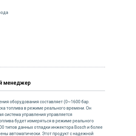
вода
й менеджер
ения оборудования составляет (0~1600 бар.
ка топлива в режиме реального времени. Он
ая система управления управляется
оплива будет измеряться в режиме реального
700 типов данных отладки инжектора Bosch и более
нены автоматически. Этот продукт с надежной