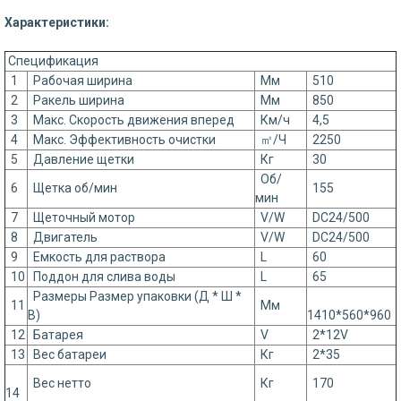
Характеристики:
Спецификация
1
Рабочая ширина
Мм
510
2
Ракель ширина
Мм
850
3
Макс. Скорость движения вперед
Км/ч
4,5
4
Макс. Эффективность очистки
㎡/Ч
2250
5
Давление щетки
Кг
30
Об/
6
Щетка об/мин
155
мин
7
Щеточный мотор
V/W
DC24/500
8
Двигатель
V/W
DC24/500
9
Емкость для раствора
L
60
10
Поддон для слива воды
L
65
Размеры Размер упаковки (Д * Ш *
11
Мм
В)
1410*560*960
12
Батарея
V
2*12V
13
Вес батареи
Кг
2*35
Вес нетто
Кг
170
14