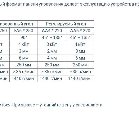
ый формат панели управления делает эксплуатацию устройства пр
ированный угол
Регулируемый угол
 250
FA6 * 250
АА4 * 220
АА6 * 220
°
90°
45° – 135°
45° – 135°
Вт
4 кВт
3 кВт
4 кВт
м
3 мм
2 мм
3 мм
м
6 мм
4 мм
6 мм
мм
250 мм
250 мм
250 мм
/мин
≥ 35 n/мин
≥ 35 n/мин
≥ 35 n/мин
/мин
1440 r/мин
1440 r/мин
1440 r/мин
ться. При заказе – уточняйте цену у специалиста.