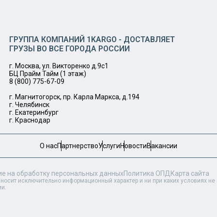
ГРУППА КОМПАНИЙ 1KARGO - ДОСТАВЛЯЕТ
ГРУЗЫ ВО ВСЕ ГОРОДА РОССИИ
г. Москва, ул. Викторенко д.9с1
БЦ Прайм Тайм (1 этаж)
8 (800) 775-67-09
г. Магнитогорск, пр. Карла Маркса, д.194
г. Челябинск
г. Екатеринбург
г. Краснодар
О нас
Партнерство
Услуги
Новости
Вакансии
ие на обработку персональных данных
Политика ОПД
Карта сайта
 носит исключительно информационный характер и ни при каких условиях н
ии.