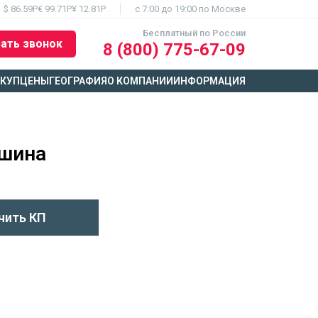
$ 86.59Р
€ 99.71Р
¥ 12.81Р
c 7:00 до 19:00 по Москве
Бесплатный по России
ать звонок
8 (800) 775-67-09
ЫКУП
ЦЕНЫ
ГЕОГРАФИЯ
О КОМПАНИИ
ИНФОРМАЦИЯ
ашина
чить КП