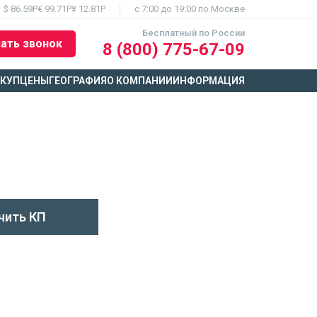
$ 86.59Р
€ 99.71Р
¥ 12.81Р
c 7:00 до 19:00 по Москве
Бесплатный по России
ать звонок
8 (800) 775-67-09
ЫКУП
ЦЕНЫ
ГЕОГРАФИЯ
О КОМПАНИИ
ИНФОРМАЦИЯ
чить КП