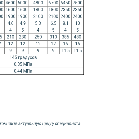
00
4600
6000
4800
6700
6450
7500
00
1600
1600
1800
1800
2350
2350
00
1900
1900
2100
2100
2400
2400
4.6
4.9
5.3
6.5
8.1
10
4
5
4
5
4
5
5
210
230
250
310
385
480
2
12
12
12
12
16
16
9
9
9
9
11.5
11.5
145 градусов
0,35 МПа
0,44 МПа
точняйте актуальную цену у специалиста.