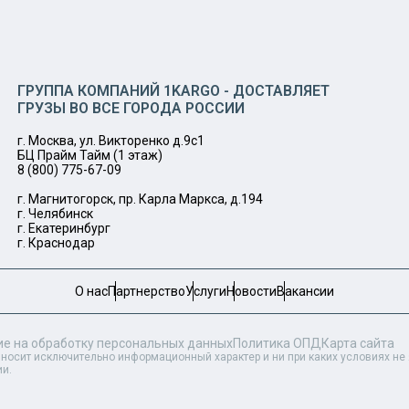
ГРУППА КОМПАНИЙ 1KARGO - ДОСТАВЛЯЕТ
ГРУЗЫ ВО ВСЕ ГОРОДА РОССИИ
г. Москва, ул. Викторенко д.9с1
БЦ Прайм Тайм (1 этаж)
8 (800) 775-67-09
г. Магнитогорск, пр. Карла Маркса, д.194
г. Челябинск
г. Екатеринбург
г. Краснодар
О нас
Партнерство
Услуги
Новости
Вакансии
ие на обработку персональных данных
Политика ОПД
Карта сайта
 носит исключительно информационный характер и ни при каких условиях н
ии.