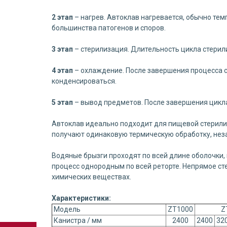
2 этап
– нагрев. Автоклав нагревается, обычно тем
большинства патогенов и споров.
3 этап
– стерилизация. Длительность цикла стерил
4 этап
– охлаждение. После завершения процесса с
конденсироваться.
5 этап
– вывод предметов. После завершения цикла
Автоклав идеально подходит для пищевой стерили
получают одинаковую термическую обработку, нез
Водяные брызги проходят по всей длине оболочки,
процесс однородным по всей реторте. Непрямое с
химических веществах.
Характеристики:
Модель
ZT1000
Z
Канистра / мм
2400
2400
32