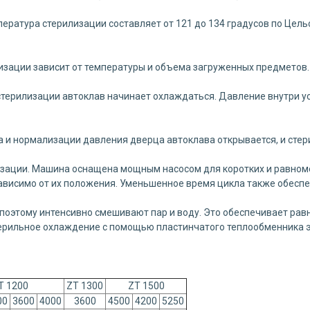
пература стерилизации составляет от 121 до 134 градусов по Цел
изации зависит от температуры и объема загруженных предметов.
терилизации автоклав начинает охлаждаться. Давление внутри ус
 и нормализации давления дверца автоклава открывается, и сте
зации. Машина оснащена мощным насосом для коротких и равноме
ависимо от их положения. Уменьшенное время цикла также обеспе
 поэтому интенсивно смешивают пар и воду. Это обеспечивает ра
терильное охлаждение с помощью пластинчатого теплообменника э
T 1200
ZT 1300
ZT 1500
00
3600
4000
3600
4500
4200
5250