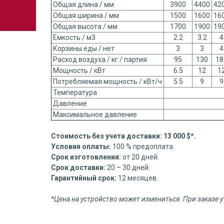
Общая длина / мм
3900
4400
42
Общая ширина / мм
1500
1600
16
Общая высота / мм
1700
1900
19
Емкость / м3
2.2
3.2
4
Корзины еды / нет
3
3
4
Расход воздуха / кг / партия
95
130
18
Мощность / кВт
6.5
12
1
Потребляемая мощность / кВт/ч
5.5
9
9
Температура
Давление
Максимальное давление
Стоимость без учета доставки: 13 000 $*.
Условия оплаты:
100 % предоплата.
Срок изготовления:
от 20 дней.
Срок доставки:
20 – 30 дней.
Гарантийный срок:
12 месяцев.
*Цена на устройство может измениться. При заказе у