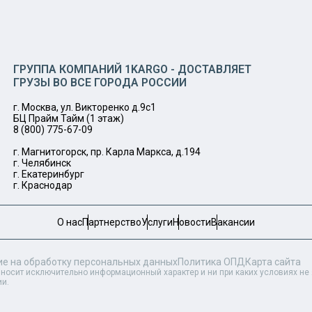
ГРУППА КОМПАНИЙ 1KARGO - ДОСТАВЛЯЕТ
ГРУЗЫ ВО ВСЕ ГОРОДА РОССИИ
г. Москва, ул. Викторенко д.9с1
БЦ Прайм Тайм (1 этаж)
8 (800) 775-67-09
г. Магнитогорск, пр. Карла Маркса, д.194
г. Челябинск
г. Екатеринбург
г. Краснодар
О нас
Партнерство
Услуги
Новости
Вакансии
ие на обработку персональных данных
Политика ОПД
Карта сайта
 носит исключительно информационный характер и ни при каких условиях н
ии.