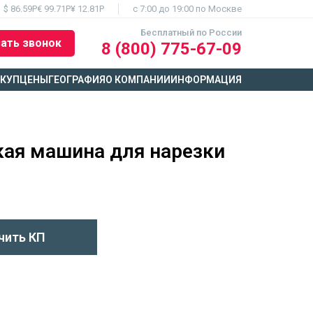
$ 86.59Р
€ 99.71Р
¥ 12.81Р
c 7:00 до 19:00 по Москве
Бесплатный по России
ать звонок
8 (800) 775-67-09
ЫКУП
ЦЕНЫ
ГЕОГРАФИЯ
О КОМПАНИИ
ИНФОРМАЦИЯ
ая машина для нарезки
чить КП