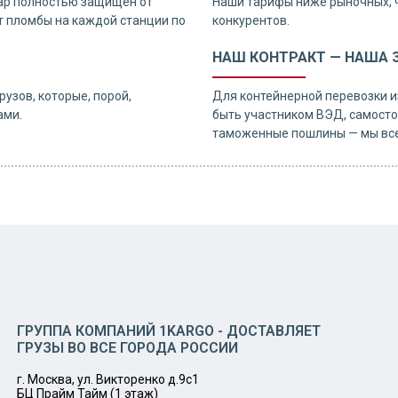
ар полностью защищен от
Наши тарифы ниже рыночных, 
 пломбы на каждой станции по
конкурентов.
НАШ КОНТРАКТ — НАША 
узов, которые, порой,
Для контейнерной перевозки и
ами.
быть участником ВЭД, самосто
таможенные пошлины — мы все
ГРУППА КОМПАНИЙ 1KARGO - ДОСТАВЛЯЕТ
ГРУЗЫ ВО ВСЕ ГОРОДА РОССИИ
г. Москва, ул. Викторенко д.9с1
БЦ Прайм Тайм (1 этаж)