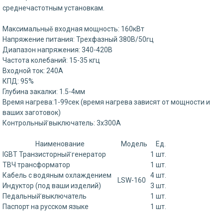
среднечастотным установкам.
Максимальныӗ входная мощность: 160кВт
Напряжение питания: Трехфазный 380В/50гц
Диапазон напряжения: 340-420В
Частота колебаний: 15-35 кгц
Входной ток: 240A
КПД: 95%
Глубина закалки: 1.5-4мм
Время нагрева:1-99сек (время нагрева зависят от мощности и
ваших заготовок)
Контрольный̆ выключатель: 3x300A
Наименование
Модель
Ед.
IGBT Транзисторный̆ генератор
1 шт.
ТВЧ трансформатор
1 шт.
Кабель с водяным охлаждением
4 шт.
LSW-160
Индуктор (под ваши изделий)
3 шт.
Педальный̆ выключатель
1 шт.
Паспорт на русском языке
1 шт.