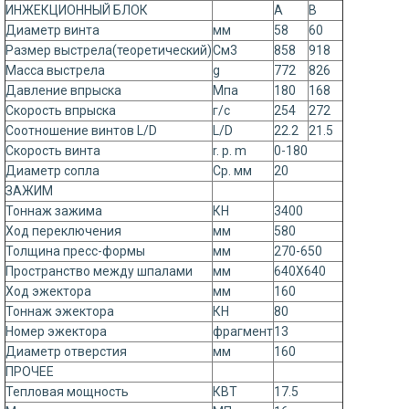
ИНЖЕКЦИОННЫЙ БЛОК
A
B
Диаметр винта
мм
58
60
Размер выстрела(теоретический)
См3
858
918
Масса выстрела
g
772
826
Давление впрыска
Мпа
180
168
Скорость впрыска
г/с
254
272
Соотношение винтов L/D
L/D
22.2
21.5
Скорость винта
r. p. m
0-180
Диаметр сопла
Ср. мм
20
ЗАЖИМ
Тоннаж зажима
КН
3400
Ход переключения
мм
580
Толщина пресс-формы
мм
270-650
Пространство между шпалами
мм
640X640
Ход эжектора
мм
160
Тоннаж эжектора
КН
80
Номер эжектора
фрагмент
13
Диаметр отверстия
мм
160
ПРОЧЕЕ
Тепловая мощность
КВТ
17.5