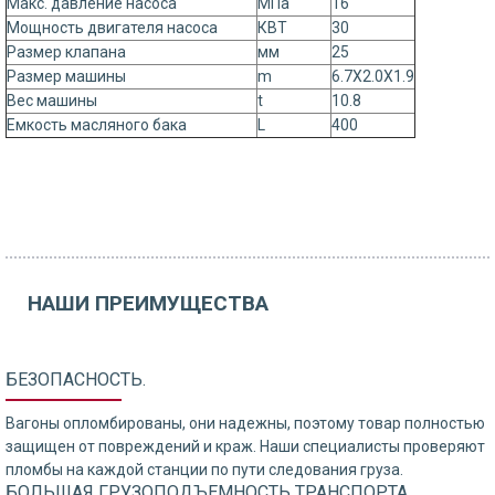
Макс. давление насоса
МПа
16
Мощность двигателя насоса
КВТ
30
Размер клапана
мм
25
Размер машины
m
6.7X2.0X1.9
Вес машины
t
10.8
Емкость масляного бака
L
400
НАШИ ПРЕИМУЩЕСТВА
БЕЗОПАСНОСТЬ.
Вагоны опломбированы, они надежны, поэтому товар полностью
защищен от повреждений и краж. Наши специалисты проверяют
пломбы на каждой станции по пути следования груза.
БОЛЬШАЯ ГРУЗОПОДЪЕМНОСТЬ ТРАНСПОРТА.