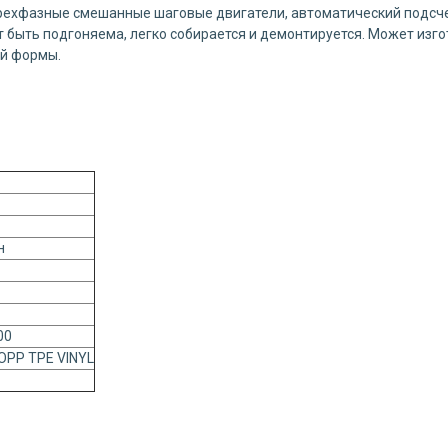
рехфазные смешанные шаговые двигатели, автоматический подсче
т быть подгоняема, легко собирается и демонтируется. Может из
й формы.
н
00
OPP TPE VINYL