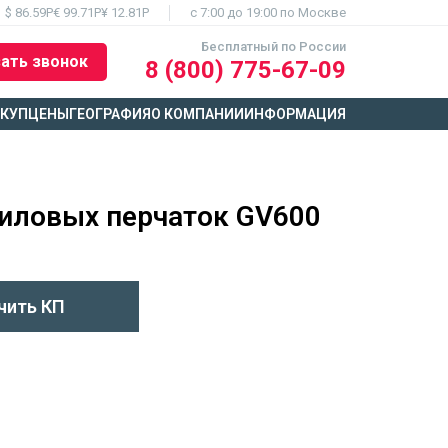
$ 86.59Р
€ 99.71Р
¥ 12.81Р
c 7:00 до 19:00 по Москве
Бесплатный по России
ать звонок
8 (800) 775-67-09
ЫКУП
ЦЕНЫ
ГЕОГРАФИЯ
О КОМПАНИИ
ИНФОРМАЦИЯ
ниловых перчаток GV600
чить КП