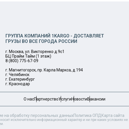
ГРУППА КОМПАНИЙ 1KARGO - ДОСТАВЛЯЕТ
ГРУЗЫ ВО ВСЕ ГОРОДА РОССИИ
г. Москва, ул. Викторенко д.9с1
БЦ Прайм Тайм (1 этаж)
8 (800) 775-67-09
г. Магнитогорск, пр. Карла Маркса, д.194
г. Челябинск
г. Екатеринбург
г. Краснодар
О нас
Партнерство
Услуги
Новости
Вакансии
ие на обработку персональных данных
Политика ОПД
Карта сайта
 носит исключительно информационный характер и ни при каких условиях н
ии.