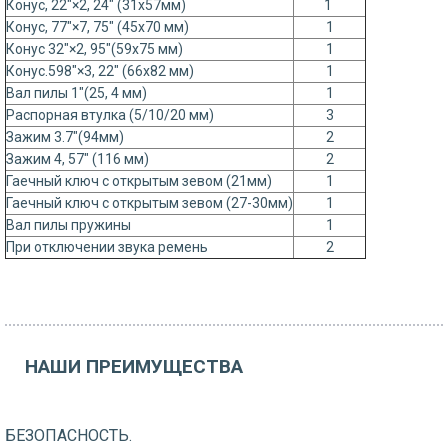
Конус, 22"×2, 24" (31x57мм)
1
Конус, 77"×7, 75" (45x70 мм)
1
Конус 32"×2, 95"(59x75 мм)
1
Конус.598"×3, 22" (66x82 мм)
1
Вал пилы 1"(25, 4 мм)
1
Распорная втулка (5/10/20 мм)
3
Зажим 3.7"(94мм)
2
Зажим 4, 57" (116 мм)
2
Гаечный ключ с открытым зевом (21мм)
1
Гаечный ключ с открытым зевом (27-30мм)
1
Вал пилы пружины
1
При отключении звука ремень
2
НАШИ ПРЕИМУЩЕСТВА
БЕЗОПАСНОСТЬ.