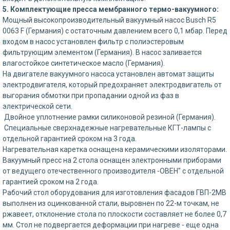
5. Комплектующие пресса мембранного термо-вакуумного:
Мощный высокопроизводительный вакуумный насос Busch R5
0063 F (Германия) с остаточным давлением всего 0,1 мбар. Перед
входом в насос установлен фильтр с полиэстеровым
фильтрующим элементом (Германия). В насос заливается
влагостойкое синтетическое масло (Германия).
На двигателе вакуумного насоса установлен автомат защиты
электродвигателя, который предохраняет электродвигатель от
выгорания обмотки при пропадании одной из фаз в
электрической сети.
Двойное уплотнение рамки силиконовой резиной (Германия).
Специальные сверхнадежные нагревательные КГТ-лампы с
отдельной гарантией сроком на 3 года.
Нагревательная каретка оснащена керамическими изоляторами.
Вакуумный пресс на 2 стола оснащен электронными приборами
от ведущего отечественного производителя -ОВЕН" с отдельной
гарантией сроком на 2 года.
Рабочий стол оборудования для изготовления фасадов ГВП-2МВ
выполнен из оцинкованной стали, выровнен по 22-м точкам, не
ржавеет, отклонение стола по плоскости составляет не более 0,7
мм. Стол не подвергается деформации при нагреве - еще одна