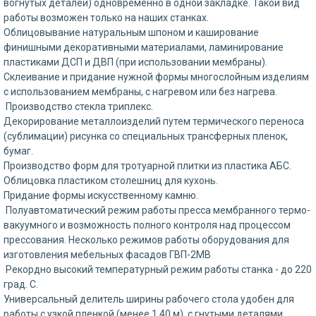
вогнутых деталей) одновременно в одной закладке. Такой вид
работы возможен только на наших станках.
Облицовывание натуральным шпоном и каширование
финишными декоративными материалами, ламинирование
пластиками ДСП и ДВП (при использовании мембраны).
Склеивание и придание нужной формы многослойным изделиям
с использованием мембраны, с нагревом или без нагрева.
Производство стекла триплекс.
Декорирование металлоизделий путем термического переноса
(сублимации) рисунка со специальных трансферных пленок,
бумаг.
Производство форм для тротуарной плитки из пластика АБС.
Облицовка пластиком столешниц для кухонь.
Придание формы искусственному камню.
Полуавтоматический режим работы пресса мембранного термо-
вакуумного и возможность полного контроля над процессом
прессования. Несколько режимов работы оборудования для
изготовления мебельных фасадов ГВП-2МВ
Рекордно высокий температурный режим работы станка - до 220
град. С.
Универсальный делитель ширины рабочего стола удобен для
работы с узкой пленкой (менее 1.40 м), с гнутыми деталями