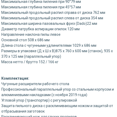
Максимальная глубина пиления при 90°79 мм
Максимальная глубина пиления при 45°57 мм
Максимальный продольный распил справа от диска 762 мм
Максимальный продольный распил слева от диска 354 мм
Максимальная ширина пазовальных фрез (Dado)22 мм
Диаметр патрубка аспирации опилок 120 мм
Направление наклона пилы левое
Основной стол 508 х 686 мм
Длина стола с чугунными удлинителями 1029 х 686 мм
Размеры в упаковке (Д х Ш х В)875 х 760 х 600 мм (станок), 935 х
370 х 125 мм (параллельный упор)
Масса нетто / брутто 152 / 166 кг
Комплектация:
Чугунные расширители рабочего стола
Профессиональный параллельный упор со стальным корпусом и
алюминиевыми накладками (с ноября 2019 года)
Угловой упор (транспортир) с регулировкой
Защита пильного диска с расклинивающим ножом и защитой от
отбрасывания заготовок
Расклинивающий нож для глухих пропилов