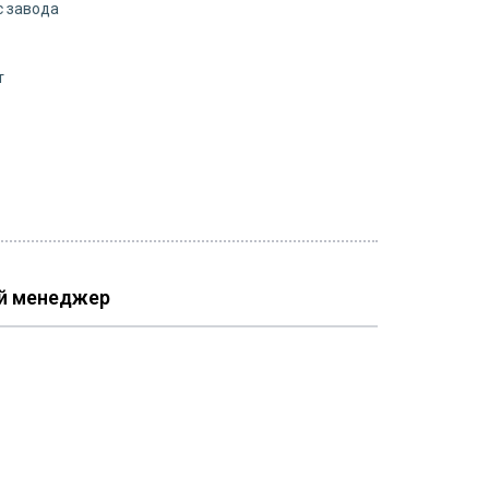
с завода
т
й менеджер