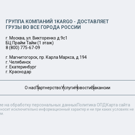
ГРУППА КОМПАНИЙ 1KARGO - ДОСТАВЛЯЕТ
ГРУЗЫ ВО ВСЕ ГОРОДА РОССИИ
г. Москва, ул. Викторенко д.9с1
БЦ Прайм Тайм (1 этаж)
8 (800) 775-67-09
г. Магнитогорск, пр. Карла Маркса, д.194
г. Челябинск
г. Екатеринбург
г. Краснодар
О нас
Партнерство
Услуги
Новости
Вакансии
ие на обработку персональных данных
Политика ОПД
Карта сайта
 носит исключительно информационный характер и ни при каких условиях н
ии.