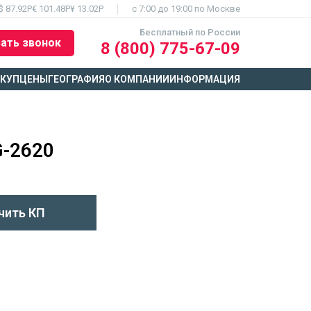
$ 87.92Р
€ 101.48Р
¥ 13.02Р
c 7:00 до 19:00 по Москве
Бесплатный по России
ать звонок
8 (800) 775-67-09
ЫКУП
ЦЕНЫ
ГЕОГРАФИЯ
О КОМПАНИИ
ИНФОРМАЦИЯ
G-2620
чить КП