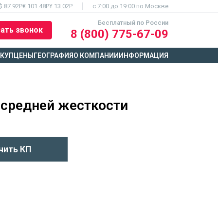
$ 87.92Р
€ 101.48Р
¥ 13.02Р
c 7:00 до 19:00 по Москве
Бесплатный по России
ать звонок
8 (800) 775-67-09
ЫКУП
ЦЕНЫ
ГЕОГРАФИЯ
О КОМПАНИИ
ИНФОРМАЦИЯ
 средней жесткости
чить КП