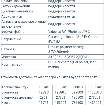
Режим Парковки
поддерживается
Датчик движения
поддерживается
Циклическая запись
поддерживается
Аудиозапись
поддерживается
Автоматическое включение/
поддерживается
выключение
Формат файла
Video as AVI, Photo as JPEG
Car charger Input :12~24V, Output:
Напряжение
5V/0.5A
Lithium polymer battery
Батарея
3.7V/200mAh
Упаковка
34.8(L)*11.5(W)*7.2(H)CM
USB,Car charger,Car holder,User
Комплектация
manual
Стоимость доставки такого товара из Китая будет составлять:
Количество штук
100шт
1000шт
5000шт
10000шт
Стоимость
1288 $
12580 $
59900$
115800 $
Стоимость доставки
286$
2730$
13650$
27300$
Итого
1574$
15310$
73550$
143100$