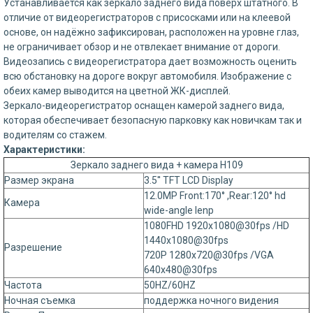
Устанавливается как зеркало заднего вида поверх штатного. В
отличие от видеорегистраторов с присосками или на клеевой
основе, он надёжно зафиксирован, расположен на уровне глаз,
не ограничивает обзор и не отвлекает внимание от дороги.
Видеозапись с видеорегистратора дает возможность оценить
всю обстановку на дороге вокруг автомобиля. Изображение с
обеих камер выводится на цветной ЖК-дисплей.
Зеркало-видеорегистратор оснащен камерой заднего вида,
которая обеспечивает безопасную парковку как новичкам так и
водителям со стажем.
Характеристики:
Зеркало заднего вида + камера H109
Размер экрана
3.5'' TFT LCD Display
12.0MP Front:170° ,Rear:120° hd
Камера
wide-angle lenр
1080FHD 1920x1080@30fps /HD
1440x1080@30fps
Разрешение
720P 1280x720@30fps /VGA
640x480@30fps
Частота
50HZ/60HZ
Ночная съемка
поддержка ночного видения