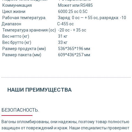
Коммуникация
Может или RS485
Цикл жизни
6000 25 ос 0.5C
Рабочая температура.
Заряд: 0 ос — + 55 ос, разрядка: -10
Диапазон
С-455 ос
Температура хранения (ос)
-20 ос - + 35 ос
Вес нетто (кг)
31 кг
Вес брутто (кг)
33 кг
Размер продукта (мм)
536*365*196 мм
Размер пакета (мм)
609*436*257 мм
НАШИ ПРЕИМУЩЕСТВА
БЕЗОПАСНОСТЬ.
Вагоны опломбированы, они надежны, поэтому товар полностью
защищен от повреждений и краж. Наши специалисты проверяют