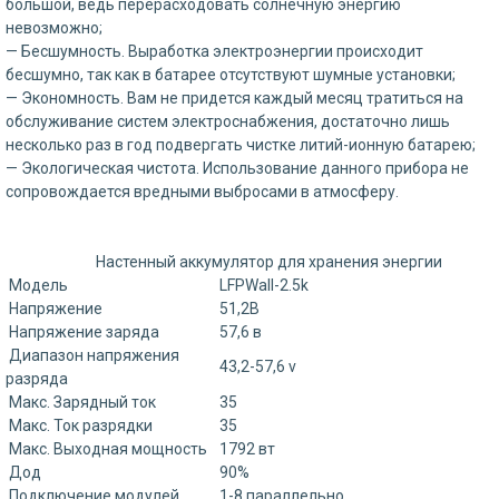
большой, ведь перерасходовать солнечную энергию
невозможно;
— Бесшумность. Выработка электроэнергии происходит
бесшумно, так как в батарее отсутствуют шумные установки;
— Экономность. Вам не придется каждый месяц тратиться на
обслуживание систем электроснабжения, достаточно лишь
несколько раз в год подвергать чистке литий-ионную батарею;
— Экологическая чистота. Использование данного прибора не
сопровождается вредными выбросами в атмосферу.
Настенный аккумулятор для хранения энергии
Модель
LFPWall-2.5k
Напряжение
51,2В
Напряжение заряда
57,6 в
Диапазон напряжения
43,2-57,6 v
разряда
Макс. Зарядный ток
35
Макс. Ток разрядки
35
Макс. Выходная мощность
1792 вт
Дод
90%
Подключение модулей
1-8 параллельно