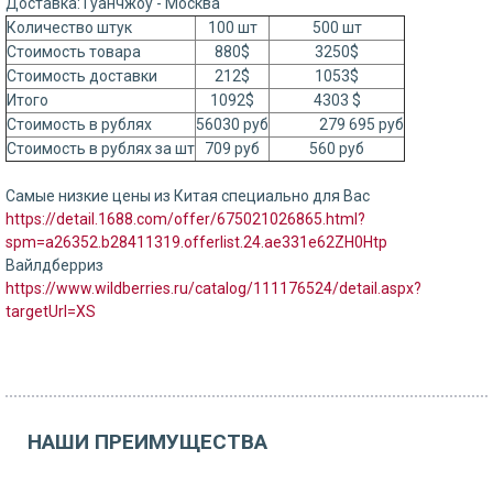
Доставка: Гуанчжоу - Москва
Количество штук
100 шт
500 шт
Стоимость товара
880$
3250$
Стоимость доставки
212$
1053$
Итого
1092$
4303 $
Стоимость в рублях
56030 руб
279 695 руб
Стоимость в рублях за шт
709 руб
560 руб
Самые низкие цены из Китая специально для Вас
https://detail.1688.com/offer/675021026865.html?
spm=a26352.b28411319.offerlist.24.ae331e62ZH0Htp
Вайлдберриз
https://www.wildberries.ru/catalog/111176524/detail.aspx?
targetUrl=XS
НАШИ ПРЕИМУЩЕСТВА