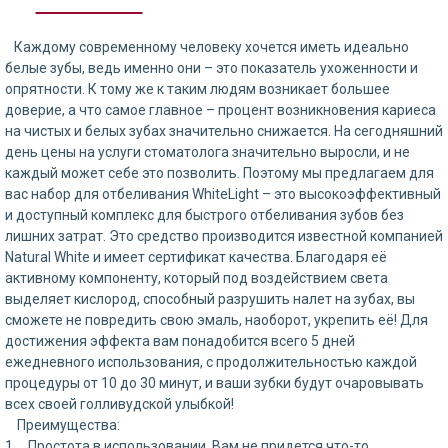
Каждому современному человеку хочется иметь идеально
белые зубы, ведь именно они – это показатель ухоженности и
опрятности. К тому же к таким людям возникает большее
доверие, а что самое главное – процент возникновения кариеса
на чистых и белых зубах значительно снижается. На сегодняшний
день цены на услуги стоматолога значительно выросли, и не
каждый может себе это позволить. Поэтому мы предлагаем для
вас набор для отбеливания WhiteLight – это высокоэффективный
и доступный комплекс для быстрого отбеливания зубов без
лишних затрат. Это средство производится известной компанией
Natural White и имеет сертификат качества. Благодаря её
активному компоненту, который под воздействием света
выделяет кислород, способный разрушить налет на зубах, вы
сможете не повредить свою эмаль, наоборот, укрепить её! Для
достижения эффекта вам понадобится всего 5 дней
ежедневного использования, с продолжительностью каждой
процедуры от 10 до 30 минут, и ваши зубки будут очаровывать
всех своей голливудской улыбкой!
Преимущества:
1. Простота в использовании. Вам не придется что-то