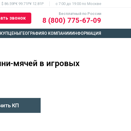
$ 86.59Р
€ 99.71Р
¥ 12.81Р
c 7:00 до 19:00 по Москве
Бесплатный по России
ать звонок
8 (800) 775-67-09
ЫКУП
ЦЕНЫ
ГЕОГРАФИЯ
О КОМПАНИИ
ИНФОРМАЦИЯ
ини-мячей в игровых
чить КП