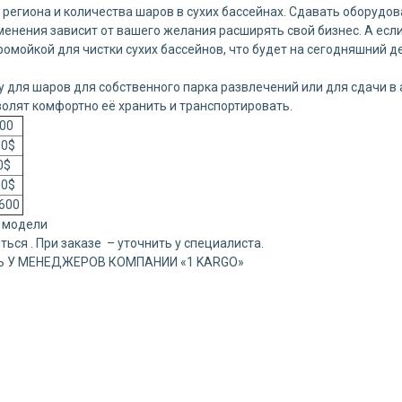
от региона и количества шаров в сухих бассейнах. Сдавать оборудо
именения зависит от вашего желания расширять свой бизнес. А ес
мойкой для чистки сухих бассейнов, что будет на сегодняшний де
для шаров для собственного парка развлечений или для сдачи в 
волят комфортно её хранить и транспортировать.
0
0$
$
0$
600
т модели
ться . При заказе – уточнить у специалиста.
 У МЕНЕДЖЕРОВ КОМПАНИИ «1 KARGO»⠀