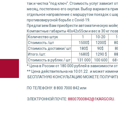
так и чистка "под ключ". Стоимость услуг зависит 
месяц, постепенно его окупая. Выбор варианта пр
отдельное направление с маршрутом поездок с шаро
противовирусной борьбе с Covid-19.
Предлагаем Вам приобрести автоматическую мойку 
Компактные габариты 40х42х55см и вес в 30 кг поз
Количество штук
1
10-20
10
Стоимость /шт
1500$
1200$
80
Стоимость доставки/ шт
180$
90$
80
Итого /шт:
1680$
1290 $
88
Стоимость в рублях / шт
131 000
100 600
68 
* Цена в России от 180 000 рублей в зависимости о
** Цена действительна на 10.01.22 . и может измени
БЕСПЛАТНУЮ КОНСУЛЬТАЦИЮ МОЖЕТЕ ПОЛУЧИТЬ
ПО ТЕЛЕФОНУ: 8 800 7000 842 или⠀
ЭЛЕКТРОННОЙ ПОЧТЕ:
88007000842@1KARGO.RU
.