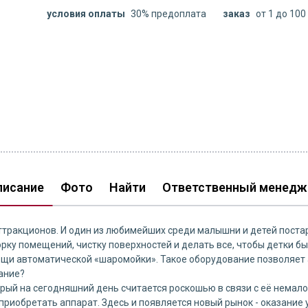
условия оплаты
30% предоплата
заказ
от 1 до 100
писание
Фото
Найти
Ответственный менедж
ттракционов. И один из любимейших среди малышни и детей поста
ку помещений, чистку поверхностей и делать все, чтобы детки бы
ощи автоматической «шаромойки». Такое оборудование позволяет
ание?
орый на сегодняшний день считается роскошью в связи с её немал
риобретать аппарат. Здесь и появляется новый рынок - оказание ус