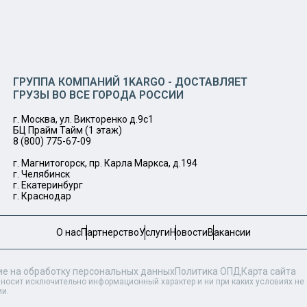
ГРУППА КОМПАНИЙ 1KARGO - ДОСТАВЛЯЕТ
ГРУЗЫ ВО ВСЕ ГОРОДА РОССИИ
г. Москва, ул. Викторенко д.9с1
БЦ Прайм Тайм (1 этаж)
8 (800) 775-67-09
г. Магнитогорск, пр. Карла Маркса, д.194
г. Челябинск
г. Екатеринбург
г. Краснодар
О нас
Партнерство
Услуги
Новости
Вакансии
ие на обработку персональных данных
Политика ОПД
Карта сайта
 носит исключительно информационный характер и ни при каких условиях н
ии.