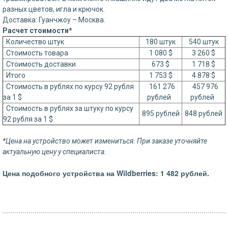
разных цветов, игла и крючок.
Доставка: Гуанчжоу – Москва.
Расчет стоимости*
Количество штук
180 штук
540 штук
Стоимость товара
1 080 $
3 260 $
Стоимость доставки
673 $
1 718 $
Итого
1 753 $
4 878 $
Стоимость в рублях по курсу 92 рубля
161 276
457 976
за 1 $
рублей
рублей
Стоимость в рублях за штуку по курсу
895 рублей
848 рублей
92 рубля за 1 $
*Цена на устройство может измениться. При заказе уточняйте
актуальную цену у специалиста.
Цена подобного устр
ойства на Wildberries: 1 482 рублей.