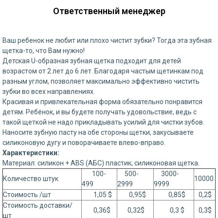
Ответственный менеджер
Ваш ребенок не любит или плохо чистит зубки? Тогда эта зубная
щетка-то, что Вам нужно!
Детская U-образная зубная щетка подходит для детей
возрастом от 2 лет до 6 лет. Благодаря частым щетинкам под
разным углом, позволяет максимально эффективно чистить
зубки во всех направлениях.
Красивая и привлекательная форма обязательно понравится
детям. Ребёнок, и вы будете получать удовольствие, ведь с
такой щеткой не надо прикладывать усилий для чистки зубов.
Наносите зубную пасту на обе стороны щетки, закусываете
силиконовую дугу и поворачиваете влево-вправо.
Характеристики:
Материал: силикон + ABS (АБС) пластик; силиконовая щетка.
100-
500-
3000-
Количество штук
10000
499
2999
9999
Стоимость /шт
1,05 $
0,95$
0,85$
0,2$
Стоимость доставки/
0,36$
0,32$
0,3 $
0,3$
шт