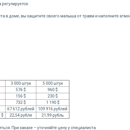
 регулируется.
а в доме, вы защитите своего малыша от травм и наполните атмо
3 000 штук
5 000 штук
576 $
960 $
156 $
230 $
732 $
1 190 $
67 612 рублей
109 916 рублей
1 $
22,54 рубля
21,99 рубль
ться. При заказе – уточняйте цену у специалиста.