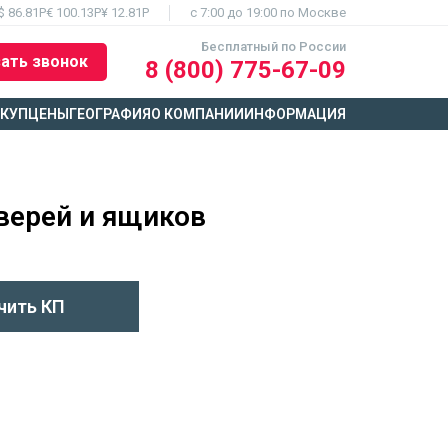
$ 86.81Р
€ 100.13Р
¥ 12.81Р
c 7:00 до 19:00 по Москве
Бесплатный по России
ать звонок
8 (800) 775-67-09
ЫКУП
ЦЕНЫ
ГЕОГРАФИЯ
О КОМПАНИИ
ИНФОРМАЦИЯ
верей и ящиков
чить КП