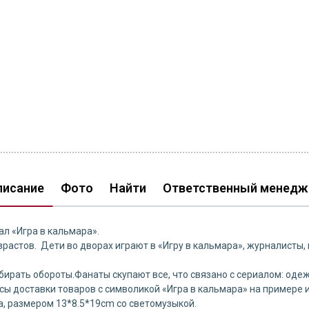
писание
Фото
Найти
Ответственный менедж
л «Игра в кальмара».
астов. Дети во дворах играют в «Игру в кальмара», журналисты, 
рать обороты.Фанаты скупают все, что связано с сериалом: одежду
ы доставки товаров с символикой «Игра в кальмара» на примере 
а, размером 13*8.5*19cm со светомузыкой.