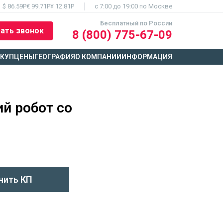
$ 86.59Р
€ 99.71Р
¥ 12.81Р
c 7:00 до 19:00 по Москве
Бесплатный по России
ать звонок
8 (800) 775-67-09
ЫКУП
ЦЕНЫ
ГЕОГРАФИЯ
О КОМПАНИИ
ИНФОРМАЦИЯ
й робот со
чить КП