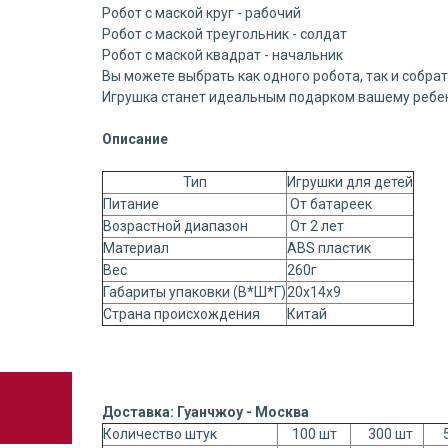
Робот с маской круг - рабочий
Робот с маской треугольник - солдат
Робот с маской квадрат - начальник
Вы можете выбрать как одного робота, так и собрат
Игрушка станет идеальным подарком вашему ребен
Описание
Тип
Игрушки для детей
Питание
От батареек
Возрастной диапазон
От 2 лет
Материал
ABS пластик
Вес
260г
Габариты упаковки (В*Ш*Г)
20х14х9
Страна происхождения
Китай
Доставка: Гуанчжоу - Москва
Количество штук
100 шт
300 шт
5