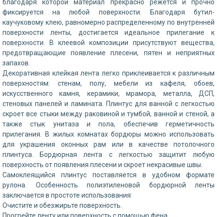
благодаря которой материал прекрасно режется и прочно
фиксируется на любой поверхности. Благодаря бутил-
каучуковому клею, равномерно распределенному по внутренней
поверхности ленты, достигается идеальное прилегание к
поверхности. В клеевой композиции присутствуют вещества,
предотвращающие появление плесени, пятен и неприятных
запахов.
Декоративная клейкая лента легко приклеивается к различным
поверхностям: стенам, полу, мебели из кафеля, обоев,
искусственного камня, керамики, мрамора, металла, ДСП,
стеновых панелей и ламината. Плинтус для ванной с легкостью
скроет все стыки между раковиной и тумбой, ванной и стеной, а
также стык унитаза и пола, обеспечив герметичность
прилегания. В жилых комнатах бордюры можно использовать
для украшения оконных рам или в качестве потолочного
плинтуса. Бордюрная лента с легкостью защитит любую
поверхность от появления плесени и скроет некрасивые швы.
Самоклеящийся плинтус поставляется в удобном формате
рулона. Особенность полиэтиленовой бордюрной ленты
заключается в простоте использования:
Очистите и обезжирьте поверхность.
Прогрейте ленту или поверхность с помощью фена.