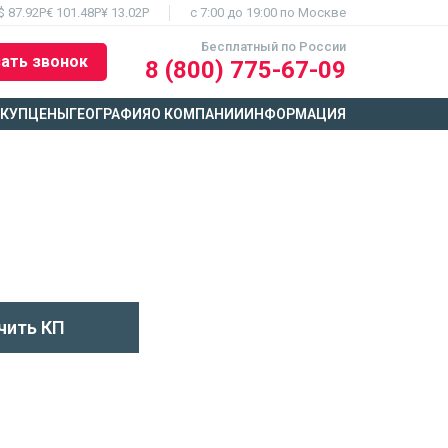
$ 87.92Р
€ 101.48Р
¥ 13.02Р
c 7:00 до 19:00 по Москве
Бесплатный по России
ать звонок
8 (800) 775-67-09
ЫКУП
ЦЕНЫ
ГЕОГРАФИЯ
О КОМПАНИИ
ИНФОРМАЦИЯ
чить КП