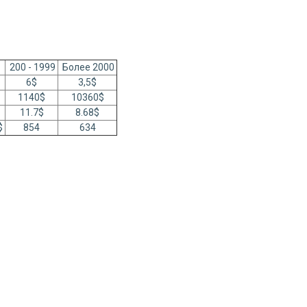
200 - 1999
Более 2000
6$
3,5$
1140$
10360$
11.7$
8.68$
1$
854
634