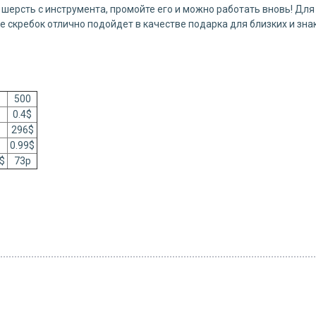
шерсть с инструмента, промойте его и можно работать вновь! Дл
 скребок отлично подойдет в качестве подарка для близких и зна
500
0.4$
296$
0.99$
1$
73р