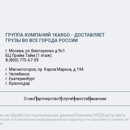
ГРУППА КОМПАНИЙ 1KARGO - ДОСТАВЛЯЕТ
ГРУЗЫ ВО ВСЕ ГОРОДА РОССИИ
г. Москва, ул. Викторенко д.9с1
БЦ Прайм Тайм (1 этаж)
8 (800) 775-67-09
г. Магнитогорск, пр. Карла Маркса, д.194
г. Челябинск
г. Екатеринбург
г. Краснодар
О нас
Партнерство
Услуги
Новости
Вакансии
ие на обработку персональных данных
Политика ОПД
Карта сайта
 носит исключительно информационный характер и ни при каких условиях н
ии.