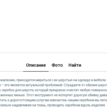
Описание
Фото
Найти
алению, приходится мириться с их шерстью на одежде и мебели. О
– это является актуальной проблемой. Страдаете от обилия шерс
кребок для шерсти, который прекрасно очистит любую поверхност
рженных линьке. Этот инструмент не испортит дорогую обивку дива
егать к дорогостоящим услугам химчистки, нашим скребком вы лег
сильно надавливая на ткань, проводить скребком вдоль изделия.