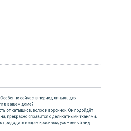
собенно сейчас, в период линьки, для
ти в вашем доме?
ь от катышков, волос и ворсинок. Он подойдёт
на, прекрасно справится с деликатными тканями,
ко придадите вещам красивый, ухоженный вид.