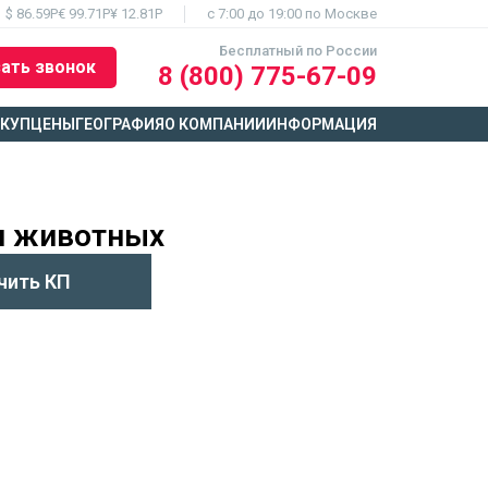
$ 86.59Р
€ 99.71Р
¥ 12.81Р
c 7:00 до 19:00 по Москве
Бесплатный по России
ать звонок
8 (800) 775-67-09
ЫКУП
ЦЕНЫ
ГЕОГРАФИЯ
О КОМПАНИИ
ИНФОРМАЦИЯ
и животных
чить КП