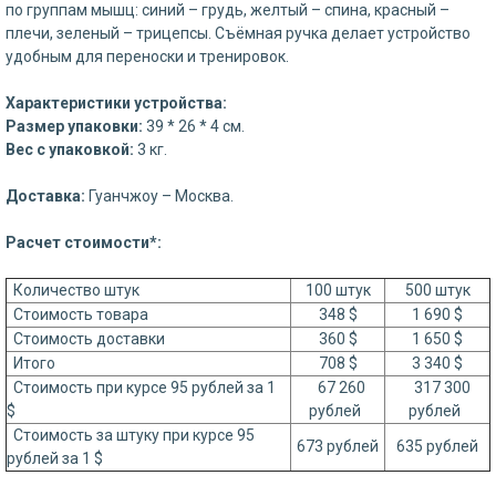
по группам мышц: синий – грудь, желтый – спина, красный –
плечи, зеленый – трицепсы. Съёмная ручка делает устройство
удобным для переноски и тренировок.
Характеристики устройства:
Размер упаковки:
39 * 26 * 4 см.
Вес с упаковкой:
3 кг.
Доставка:
Гуанчжоу – Москва.
Расчет стоимости*:
Количество штук
100 штук
500 штук
Стоимость товара
348 $
1 690 $
Стоимость доставки
360 $
1 650 $
Итого
708 $
3 340 $
Стоимость при курсе 95 рублей за 1
67 260
317 300
$
рублей
рублей
Стоимость за штуку при курсе 95
673 рублей
635 рублей
рублей за 1 $