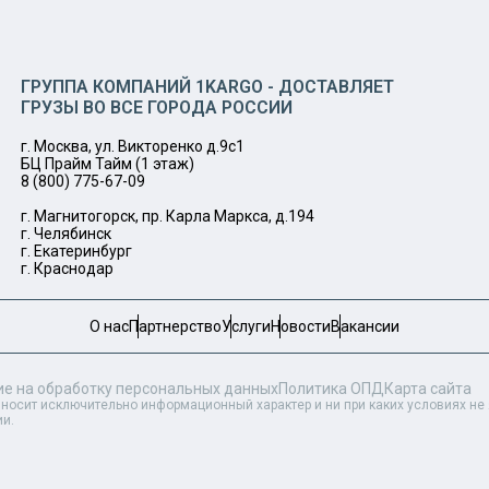
ГРУППА КОМПАНИЙ 1KARGO - ДОСТАВЛЯЕТ
ГРУЗЫ ВО ВСЕ ГОРОДА РОССИИ
г. Москва, ул. Викторенко д.9с1
БЦ Прайм Тайм (1 этаж)
8 (800) 775-67-09
г. Магнитогорск, пр. Карла Маркса, д.194
г. Челябинск
г. Екатеринбург
г. Краснодар
О нас
Партнерство
Услуги
Новости
Вакансии
ие на обработку персональных данных
Политика ОПД
Карта сайта
 носит исключительно информационный характер и ни при каких условиях н
ии.