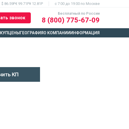
$ 86.59Р
€ 99.71Р
¥ 12.81Р
c 7:00 до 19:00 по Москве
Бесплатный по России
ать звонок
8 (800) 775-67-09
ЫКУП
ЦЕНЫ
ГЕОГРАФИЯ
О КОМПАНИИ
ИНФОРМАЦИЯ
чить КП