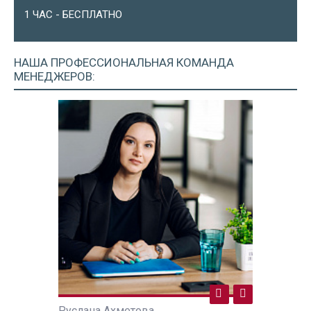
1 ЧАС - БЕСПЛАТНО
НАША ПРОФЕССИОНАЛЬНАЯ
КОМАНДА
МЕНЕДЖЕРОВ:
Руслана Ахметова
Руслана А