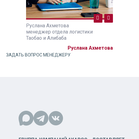
Руслана Ахметова
Руслана А
ики
менеджер отдела логистики
менеджер 
Таобао и Алибаба
Таобао и А
а Ахметова
Руслана Ахметова
ЗАДАТЬ ВОПРОС МЕНЕДЖЕРУ