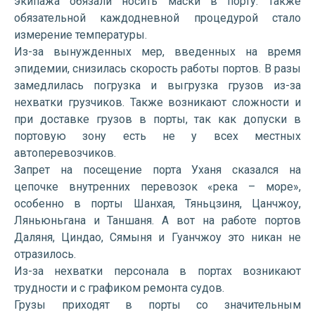
экипажа обязали носить маски в порту. Также
обязательной каждодневной процедурой стало
измерение температуры.
Из-за вынужденных мер, введенных на время
эпидемии, снизилась скорость работы портов. В разы
замедлилась погрузка и выгрузка грузов из-за
нехватки грузчиков. Также возникают сложности и
при доставке грузов в порты, так как допуски в
портовую зону есть не у всех местных
автоперевозчиков.
Запрет на посещение порта Уханя сказался на
цепочке внутренних перевозок «река – море»,
особенно в порты Шанхая, Тяньцзиня, Цанчжоу,
Ляньюньгана и Таншаня. А вот на работе портов
Даляня, Циндао, Сямыня и Гуанчжоу это никан не
отразилось.
Из-за нехватки персонала в портах возникают
трудности и с графиком ремонта судов.
Грузы приходят в порты со значительным