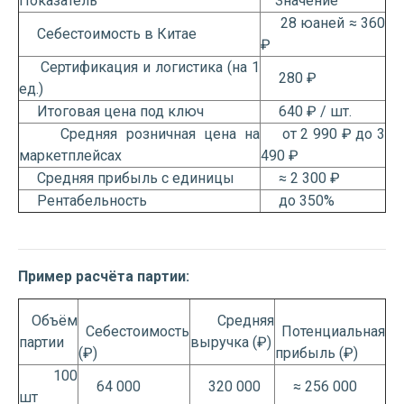
Показатель
Значение
28 юаней ≈ 360
Себестоимость в Китае
₽
Сертификация и логистика (на 1
280 ₽
ед.)
Итоговая цена под ключ
640 ₽ / шт.
Средняя розничная цена на
от 2 990 ₽ до 3
маркетплейсах
490 ₽
Средняя прибыль с единицы
≈ 2 300 ₽
Рентабельность
до 350%
Пример расчёта партии:
Объём
Средняя
Себестоимость
Потенциальная
партии
выручка (₽)
(₽)
прибыль (₽)
100
64 000
320 000
≈ 256 000
шт