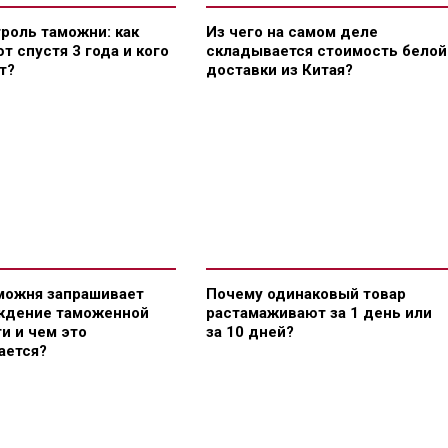
роль таможни: как
Из чего на самом деле
т спустя 3 года и кого
складывается стоимость белой
т?
доставки из Китая?
можня запрашивает
Почему одинаковый товар
ждение таможенной
растамаживают за 1 день или
и и чем это
за 10 дней?
ается?