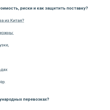
тоимость, риски и как защитить поставку?
за из Китая?
зможны:
узке,
адах
ёр.
дународных перевозках?