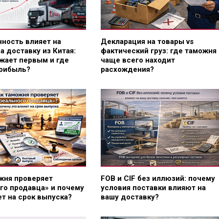
нность влияет на
Декларация на товары vs
а доставку из Китая:
фактический груз: где таможня
жает первым и где
чаще всего находит
прибыль?
расхождения?
жня проверяет
FOB и CIF без иллюзий: почему
го продавца» и почему
условия поставки влияют на
ет на срок выпуска?
вашу доставку?