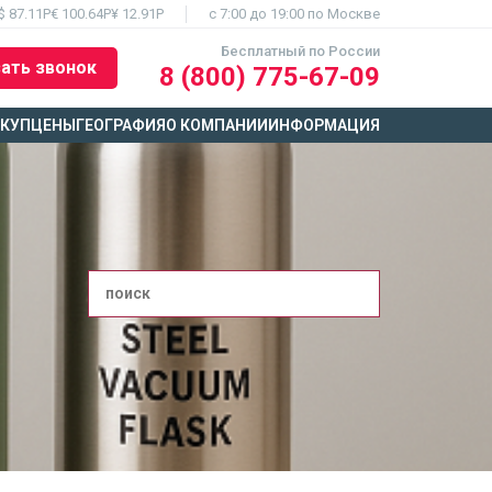
$ 87.11Р
€ 100.64Р
¥ 12.91Р
c 7:00 до 19:00 по Москве
Бесплатный по России
ать звонок
8 (800) 775-67-09
ЫКУП
ЦЕНЫ
ГЕОГРАФИЯ
О КОМПАНИИ
ИНФОРМАЦИЯ