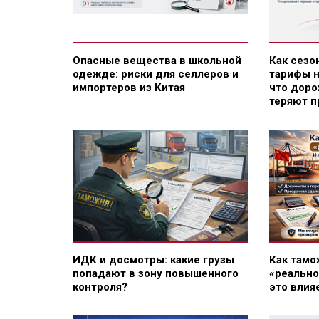
Опасные вещества в школьной
Как сезо
одежде: риски для селлеров и
тарифы н
импортеров из Китая
что доро
теряют 
ИДК и досмотры: какие грузы
Как тамо
попадают в зону повышенного
«реально
контроля?
это влия