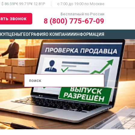
$ 86.59Р
€ 99.71Р
¥ 12.81Р
c 7:00 до 19:00 по Москве
Бесплатный по России
ать звонок
8 (800) 775-67-09
ЫКУП
ЦЕНЫ
ГЕОГРАФИЯ
О КОМПАНИИ
ИНФОРМАЦИЯ