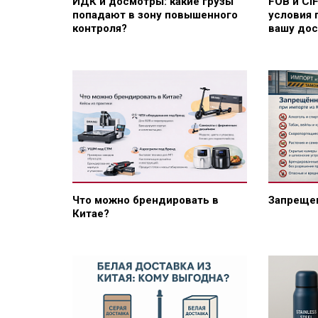
ИДК и досмотры: какие грузы
FOB и CI
попадают в зону повышенного
условия 
контроля?
вашу дос
Что можно брендировать в
Запрещен
Китае?