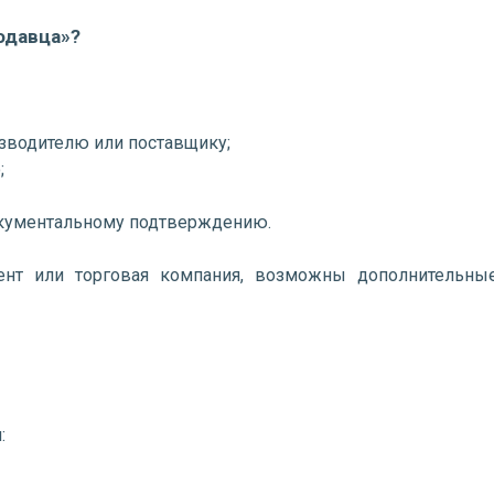
родавца»?
изводителю или поставщику;
;
документальному подтверждению.
гент или торговая компания, возможны дополнительны
: