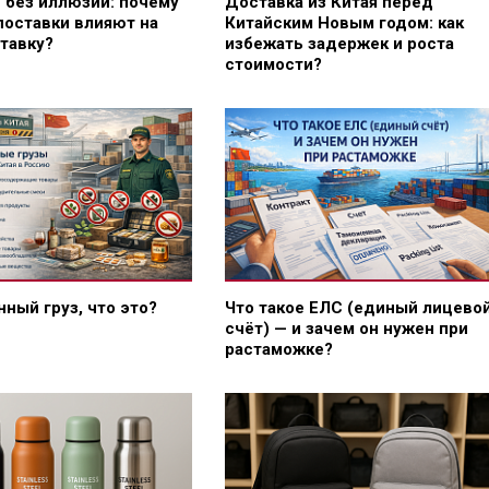
F без иллюзий: почему
Доставка из Китая перед
поставки влияют на
Китайским Новым годом: как
тавку?
избежать задержек и роста
стоимости?
ный груз, что это?
Что такое ЕЛС (единый лицево
счёт) — и зачем он нужен при
растаможке?