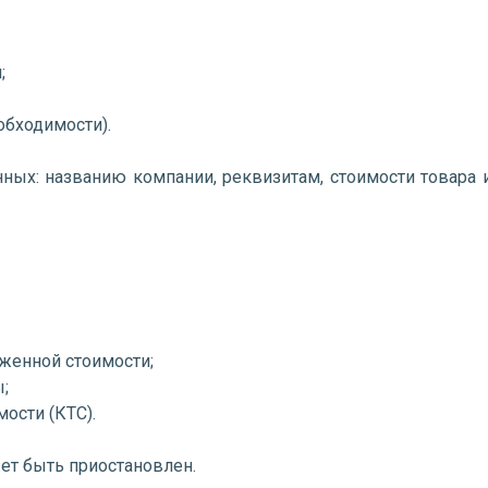
;
обходимости).
ных: названию компании, реквизитам, стоимости товара 
оженной стоимости;
;
ости (КТС).
ет быть приостановлен.