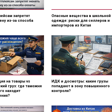
ейсам запретят
Опасные вещества в школьной
ену из-за способа
одежде: риски для селлеров и
импортеров из Китая
ия на товары vs
ИДК и досмотры: какие грузы
кий груз: где таможня
попадают в зону повышенного
го находит
контроля?
ения?