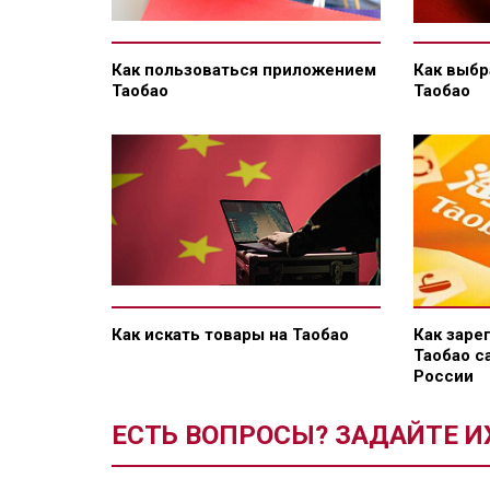
Как пользоваться приложением
Как выбр
Таобао
Таобао
Как искать товары на Таобао
Как заре
Таобао с
России
ЕСТЬ ВОПРОСЫ? ЗАДАЙТЕ И