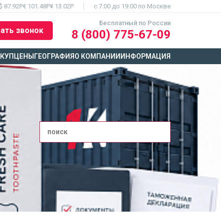
$ 87.92Р
€ 101.48Р
¥ 13.02Р
c 7:00 до 19:00 по Москве
Бесплатный по России
ать звонок
8 (800) 775-67-09
ЫКУП
ЦЕНЫ
ГЕОГРАФИЯ
О КОМПАНИИ
ИНФОРМАЦИЯ