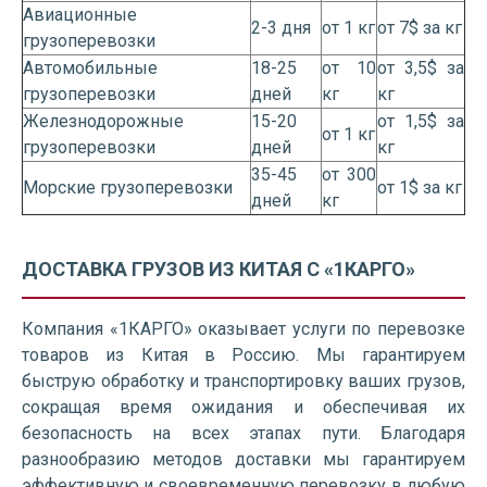
Авиационные
2-3 дня
от 1 кг
от 7$ за кг
грузоперевозки
Автомобильные
18-25
от 10
от 3,5$ за
грузоперевозки
дней
кг
кг
Железнодорожные
15-20
от 1,5$ за
от 1 кг
грузоперевозки
дней
кг
35-45
от 300
Морские грузоперевозки
от 1$ за кг
дней
кг
ДОСТАВКА ГРУЗОВ ИЗ КИТАЯ С «1КАРГО»
Компания «1КАРГО» оказывает услуги по перевозке
товаров из Китая в Россию. Мы гарантируем
быструю обработку и транспортировку ваших грузов,
сокращая время ожидания и обеспечивая их
безопасность на всех этапах пути. Благодаря
разнообразию методов доставки мы гарантируем
эффективную и своевременную перевозку в любую