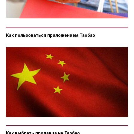
Как пользоваться приложением Таобао
Как выбрать продавца на Таобао